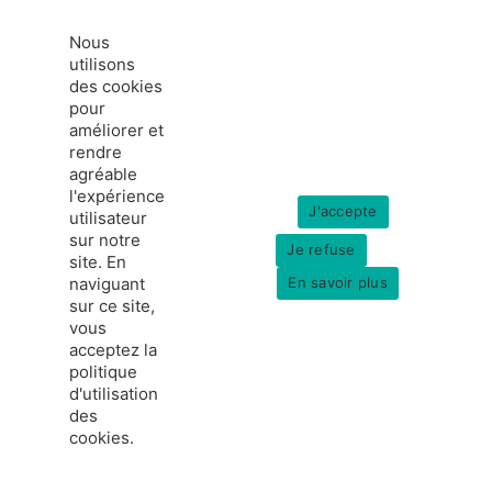
Nous
utilisons
des cookies
pour
améliorer et
rendre
agréable
l'expérience
J'accepte
utilisateur
sur notre
Je refuse
site. En
naviguant
En savoir plus
sur ce site,
vous
acceptez la
politique
d'utilisation
des
cookies.