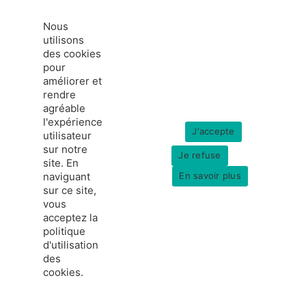
Nous
utilisons
des cookies
pour
améliorer et
rendre
agréable
l'expérience
J'accepte
utilisateur
sur notre
Je refuse
site. En
naviguant
En savoir plus
sur ce site,
vous
acceptez la
politique
d'utilisation
des
cookies.