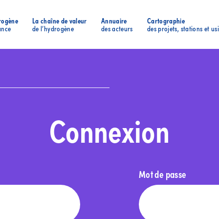
rogène
La chaîne de valeur
Annuaire
Cartographie
ance
de l’hydrogène
des acteurs
des projets, stations et us
Connexion
Mot de passe