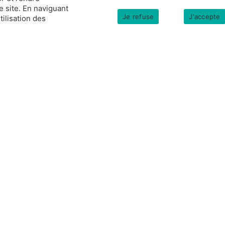
e site. En naviguant
Je refuse
J'accepte
tilisation des