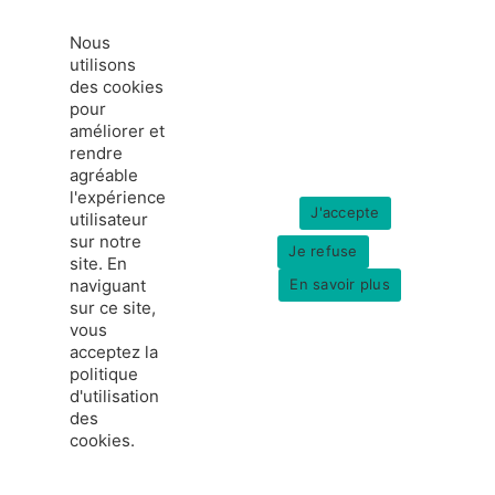
Nous
utilisons
des cookies
pour
améliorer et
rendre
agréable
l'expérience
J'accepte
utilisateur
sur notre
Je refuse
site. En
naviguant
En savoir plus
sur ce site,
vous
acceptez la
politique
d'utilisation
des
cookies.