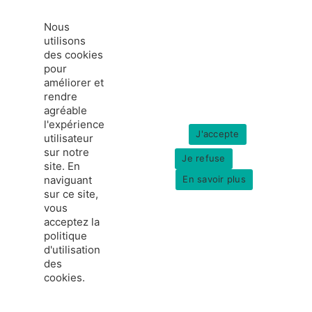
Nous
utilisons
des cookies
pour
améliorer et
rendre
agréable
l'expérience
J'accepte
utilisateur
sur notre
Je refuse
site. En
naviguant
En savoir plus
sur ce site,
vous
acceptez la
politique
d'utilisation
des
cookies.