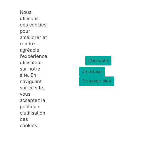
Nous
utilisons
des cookies
pour
améliorer et
rendre
agréable
l'expérience
J'accepte
utilisateur
sur notre
Je refuse
site. En
naviguant
En savoir plus
sur ce site,
vous
acceptez la
politique
d'utilisation
des
cookies.