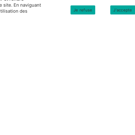
e site. En naviguant
Je refuse
J'accepte
tilisation des