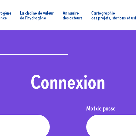
rogène
La chaîne de valeur
Annuaire
Cartographie
ance
de l’hydrogène
des acteurs
des projets, stations et us
Connexion
Mot de passe