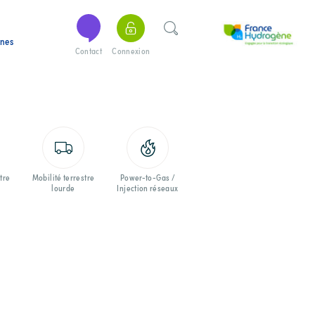
ines
Contact
Connexion
tre
Mobilité terrestre
Power-to-Gas /
lourde
Injection réseaux