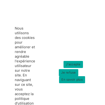
Nous
utilisons
des cookies
pour
améliorer et
rendre
agréable
l'expérience
J'accepte
utilisateur
sur notre
Je refuse
site. En
naviguant
En savoir plus
sur ce site,
vous
acceptez la
politique
france-hydrogene.org
d'utilisation
© Copyright 2026
Données personnelles