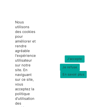
Nous
utilisons
des cookies
pour
améliorer et
rendre
agréable
l'expérience
J'accepte
utilisateur
sur notre
Je refuse
site. En
naviguant
En savoir plus
sur ce site,
vous
acceptez la
politique
france-hydrogene.org
d'utilisation
© Copyright 2026
Données personnelles
des
Mentions légales