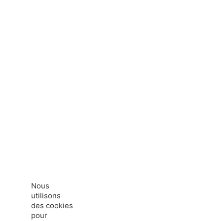
Information réservée aux membres de France Hydrogène
Nous
utilisons
des cookies
pour