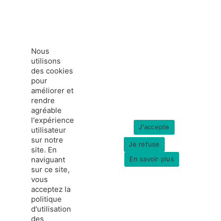
Nous
utilisons
des cookies
pour
améliorer et
rendre
agréable
l'expérience
J'accepte
utilisateur
sur notre
Je refuse
site. En
naviguant
En savoir plus
sur ce site,
vous
acceptez la
politique
france-hydrogene.org
d'utilisation
© Copyright 2026
Données personnelles
des
Mentions légales