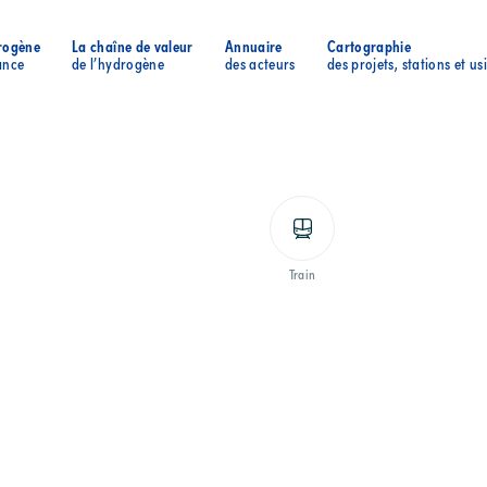
rogène
La chaîne de valeur
Annuaire
Cartographie
ance
de l’hydrogène
des acteurs
des projets, stations et us
Train