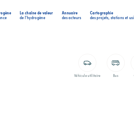
rogène
La chaîne de valeur
Annuaire
Cartographie
ance
de l’hydrogène
des acteurs
des projets, stations et us
Véhicule utilitaire
Bus