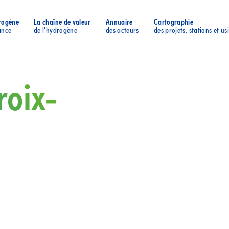
rogène
La chaîne de valeur
Annuaire
Cartographie
ance
de l’hydrogène
des acteurs
des projets, stations et us
roix-