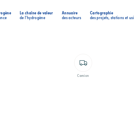
rogène
La chaîne de valeur
Annuaire
Cartographie
ance
de l’hydrogène
des acteurs
des projets, stations et us
Camion