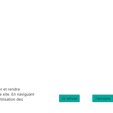
r et rendre
e site. En naviguant
Je refuse
J'accepte
tilisation des
s