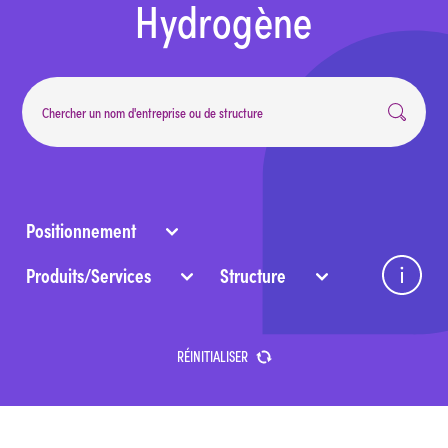
Hydrogène
système, …)
Structure : typologie de l’entité.
Positionnement
Produits/Services
Structure
RÉINITIALISER