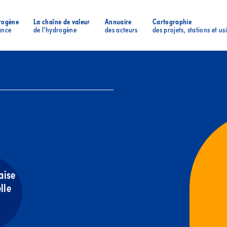
rogène
La chaîne de valeur
Annuaire
Cartographie
ance
de l’hydrogène
des acteurs
des projets, stations et us
aise
lle