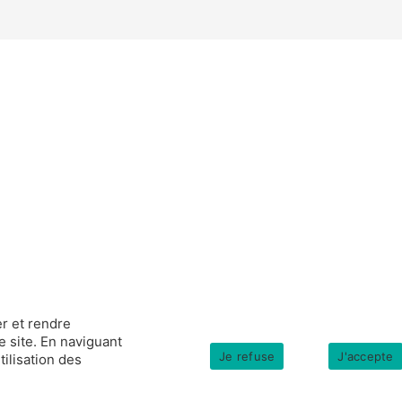
r et rendre
e site. En naviguant
Je refuse
J'accepte
tilisation des
s