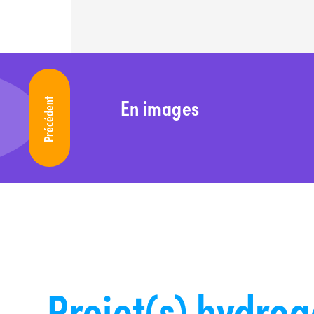
En images
Précédent
Projet(s) hydro