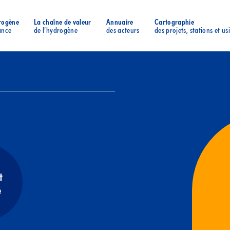
rogène
La chaîne de valeur
Annuaire
Cartographie
ance
de l’hydrogène
des acteurs
des projets, stations et us
t
é