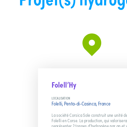
Folell’Hy
LOCALISATION
Folelli, Penta-di-Casinca, France
La société Corsica Sole construit une unité 
Folelli en Corse. La production, qui valoriser
représenter 2 tonnes d’hydrogène par an et v