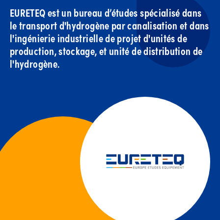
EURETEQ est un bureau d’études spécialisé dans
le transport d'hydrogène par canalisation et dans
l'ingénierie industrielle de projet d'unités de
production, stockage, et unité de distribution de
l'hydrogène.