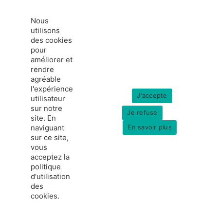
Nous
utilisons
des cookies
pour
améliorer et
rendre
agréable
l'expérience
J'accepte
utilisateur
sur notre
Je refuse
site. En
naviguant
En savoir plus
sur ce site,
vous
acceptez la
politique
france-hydrogene.org
d'utilisation
© Copyright 2026
Données personnelles
des
Mentions légales
cookies.