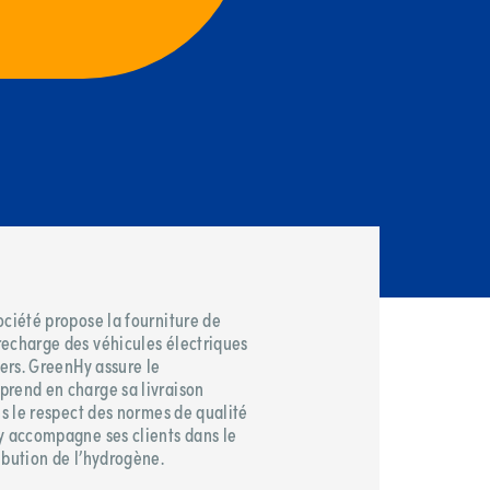
ociété propose la fourniture de
recharge des véhicules électriques
gers. GreenHy assure le
prend en charge sa livraison
ns le respect des normes de qualité
y accompagne ses clients dans le
ibution de l’hydrogène.