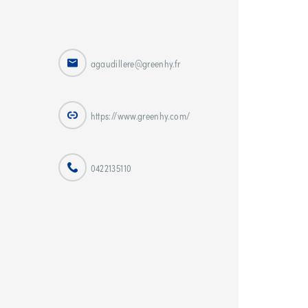
agaudillere@greenhy.fr
https://www.greenhy.com/
0422135110