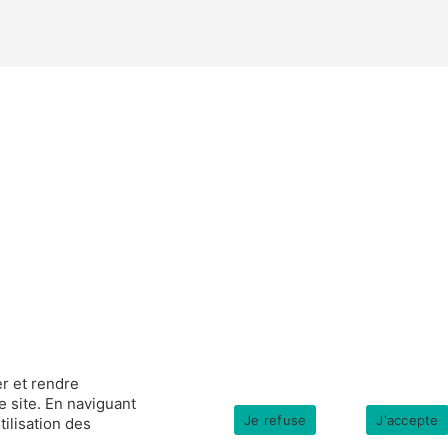
r et rendre
e site. En naviguant
Je refuse
J'accepte
tilisation des
s