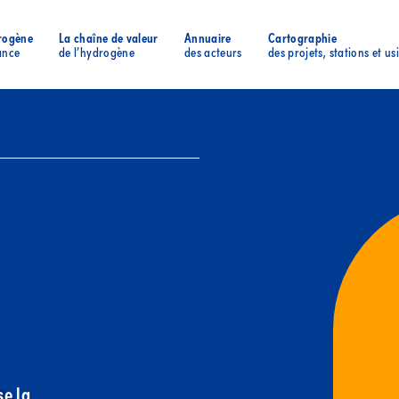
rogène
La chaîne de valeur
Annuaire
Cartographie
ance
de l’hydrogène
des acteurs
des projets, stations et us
se la