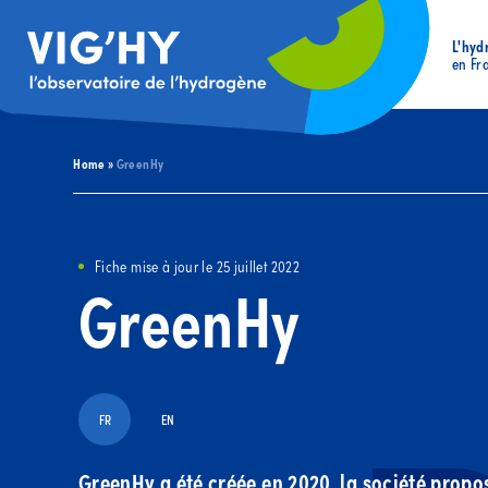
L'hyd
en Fr
Home
»
GreenHy
Fiche mise à jour le 25 juillet 2022
GreenHy
FR
EN
GreenHy a été créée en 2020, la société propo