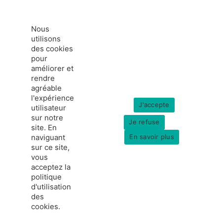
Nous
utilisons
des cookies
pour
améliorer et
rendre
agréable
l'expérience
J'accepte
utilisateur
sur notre
Je refuse
site. En
naviguant
En savoir plus
sur ce site,
vous
acceptez la
politique
france-hydrogene.org
d'utilisation
© Copyright 2026
Données personnelles
des
Mentions légales
cookies.