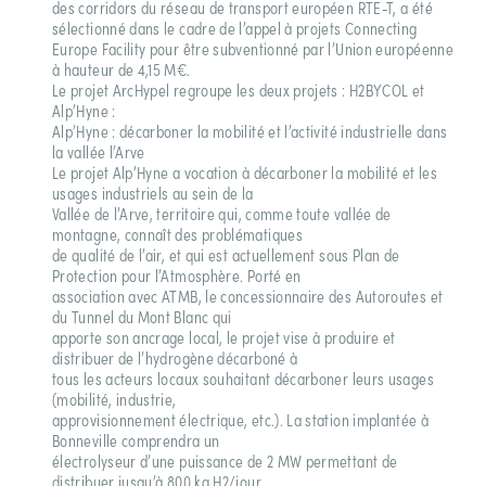
des corridors du réseau de transport européen RTE-T, a été
sélectionné dans le cadre de l’appel à projets Connecting
Europe Facility pour être subventionné par l’Union européenne
à hauteur de 4,15 M€.
Le projet ArcHypel regroupe les deux projets : H2BYCOL et
Alp’Hyne :
Alp’Hyne : décarboner la mobilité et l’activité industrielle dans
la vallée l’Arve
Le projet Alp’Hyne a vocation à décarboner la mobilité et les
usages industriels au sein de la
Vallée de l’Arve, territoire qui, comme toute vallée de
montagne, connaît des problématiques
de qualité de l’air, et qui est actuellement sous Plan de
Protection pour l’Atmosphère. Porté en
association avec ATMB, le concessionnaire des Autoroutes et
du Tunnel du Mont Blanc qui
apporte son ancrage local, le projet vise à produire et
distribuer de l’hydrogène décarboné à
tous les acteurs locaux souhaitant décarboner leurs usages
(mobilité, industrie,
approvisionnement électrique, etc.). La station implantée à
Bonneville comprendra un
électrolyseur d’une puissance de 2 MW permettant de
distribuer jusqu’à 800 kg H2/jour