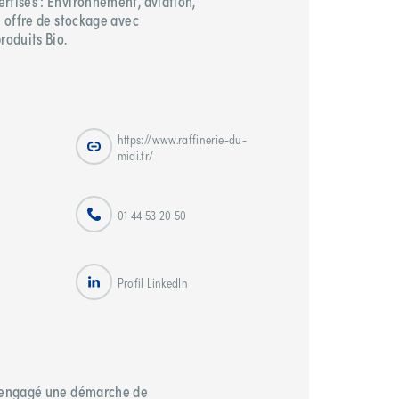
rtises : Environnement, aviation,
n offre de stockage avec
roduits Bio.
https://www.raffinerie-du-
midi.fr/
01 44 53 20 50
Profil LinkedIn
a engagé une démarche de