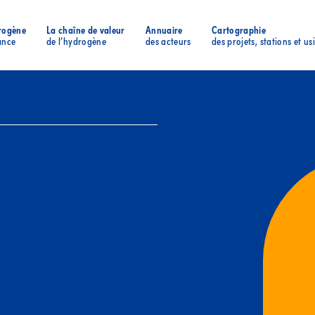
rogène
La chaîne de valeur
Annuaire
Cartographie
ance
de l’hydrogène
des acteurs
des projets, stations et us