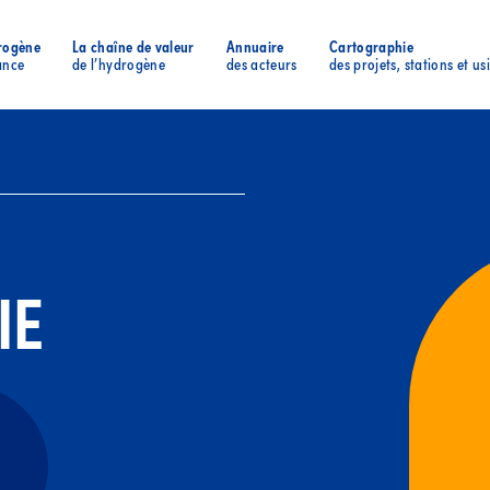
rogène
La chaîne de valeur
Annuaire
Cartographie
ance
de l’hydrogène
des acteurs
des projets, stations et us
IE