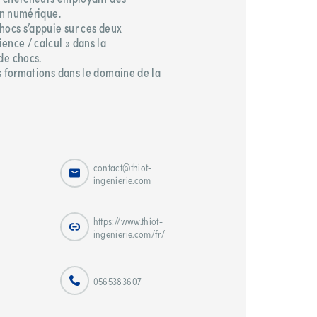
on numérique.​
hocs s’appuie sur ces deux
ence / calcul » dans la
e chocs.​
s formations dans le domaine de la
contact@thiot-
ingenierie.com
https://www.thiot-
ingenierie.com/fr/
0565383607