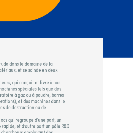
étude dans le domaine de la
tériaux, et se scinde en deux
urs, qui conçoit et livre à nos
machines spéciales tels que des
ratoire à gaz ou à poudre, barres
rations), et des machines dans le
es de destruction ou de
ocs qui regroupe d’une part, un
 rapide, et d’autre part un pôle R&D
s chercheurs employant des