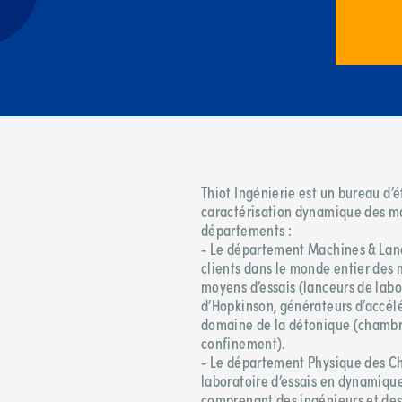
Thiot Ingénierie est un bureau d’
caractérisation dynamique des ma
départements :​
- Le département Machines & Lance
clients dans le monde entier des 
moyens d’essais (lanceurs de labo
d’Hopkinson, générateurs d’accélé
domaine de la détonique (chambr
confinement).​
- Le département Physique des Ch
laboratoire d’essais en dynamique
comprenant des ingénieurs et de