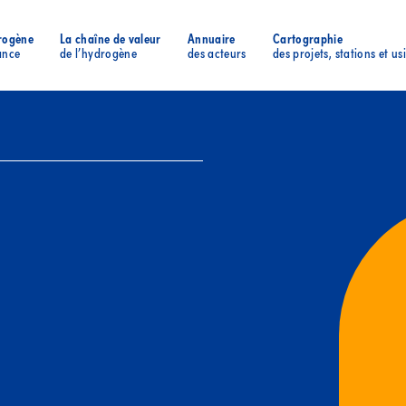
rogène
La chaîne de valeur
Annuaire
Cartographie
ance
de l’hydrogène
des acteurs
des projets, stations et us