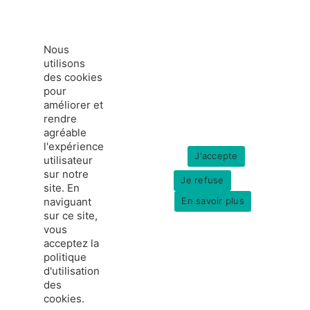
Nous
utilisons
des cookies
pour
améliorer et
rendre
agréable
l'expérience
J'accepte
utilisateur
sur notre
Je refuse
site. En
naviguant
En savoir plus
sur ce site,
vous
acceptez la
politique
france-hydrogene.org
d'utilisation
© Copyright 2026
Données personnelles
des
Mentions légales
cookies.