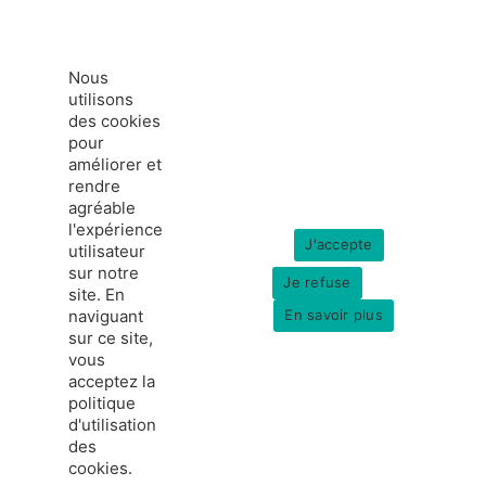
Nous
utilisons
des cookies
pour
améliorer et
rendre
agréable
l'expérience
J'accepte
utilisateur
sur notre
Je refuse
site. En
naviguant
En savoir plus
sur ce site,
vous
acceptez la
politique
france-hydrogene.org
d'utilisation
© Copyright 2026
Données personnelles
des
Mentions légales
cookies.