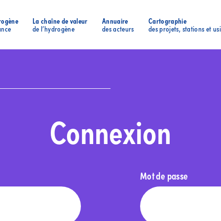
rogène
La chaîne de valeur
Annuaire
Cartographie
ance
de l’hydrogène
des acteurs
des projets, stations et us
Connexion
Mot de passe