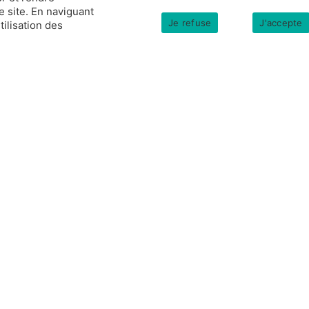
e site. En naviguant
Je refuse
J'accepte
tilisation des