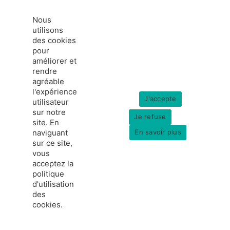
Nous
utilisons
des cookies
pour
améliorer et
rendre
agréable
l'expérience
J'accepte
utilisateur
sur notre
Je refuse
site. En
naviguant
En savoir plus
sur ce site,
vous
acceptez la
politique
d'utilisation
des
cookies.