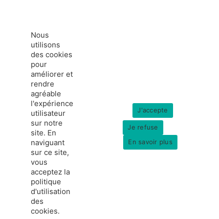
Nous
utilisons
des cookies
pour
améliorer et
rendre
agréable
l'expérience
J'accepte
utilisateur
sur notre
Je refuse
site. En
naviguant
En savoir plus
sur ce site,
vous
acceptez la
politique
france-hydrogene.org
d'utilisation
© Copyright 2026
Données personnelles
des
Mentions légales
cookies.