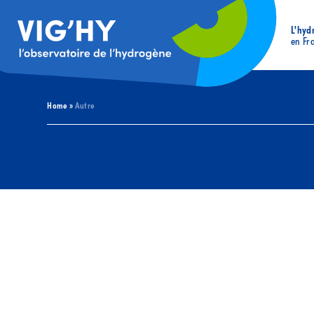
L'hyd
en Fr
Home
»
Autre