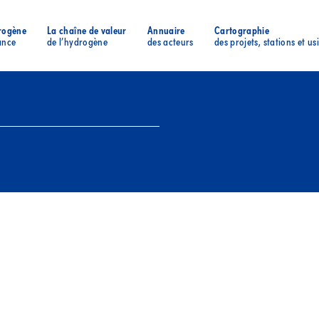
rogène
La chaîne de valeur
Annuaire
Cartographie
ance
de l’hydrogène
des acteurs
des projets, stations et us