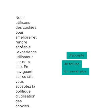
Nous
utilisons
des cookies
pour
améliorer et
rendre
agréable
l'expérience
J'accepte
utilisateur
sur notre
Je refuse
site. En
naviguant
En savoir plus
sur ce site,
vous
acceptez la
politique
france-hydrogene.org
d'utilisation
© Copyright 2026
Données personnelles
des
Mentions légales
cookies.