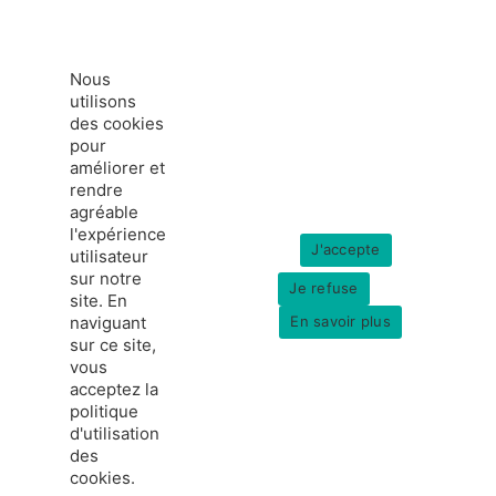
Nous
utilisons
des cookies
pour
améliorer et
rendre
agréable
l'expérience
J'accepte
utilisateur
sur notre
Je refuse
site. En
naviguant
En savoir plus
sur ce site,
vous
acceptez la
politique
france-hydrogene.org
d'utilisation
© Copyright 2026
Données personnelles
des
Mentions légales
cookies.