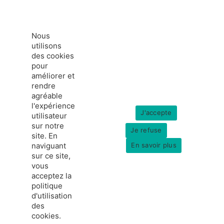
Nous
utilisons
des cookies
pour
améliorer et
rendre
agréable
l'expérience
J'accepte
utilisateur
sur notre
Je refuse
site. En
naviguant
En savoir plus
sur ce site,
vous
acceptez la
politique
france-hydrogene.org
d'utilisation
© Copyright 2026
Données personnelles
des
Mentions légales
cookies.