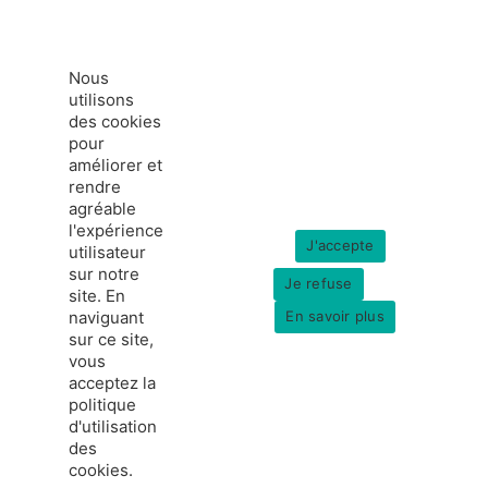
Nous
utilisons
des cookies
pour
améliorer et
rendre
agréable
l'expérience
J'accepte
utilisateur
sur notre
Je refuse
site. En
naviguant
En savoir plus
sur ce site,
vous
acceptez la
politique
france-hydrogene.org
d'utilisation
© Copyright 2026
Données personnelles
des
Mentions légales
cookies.