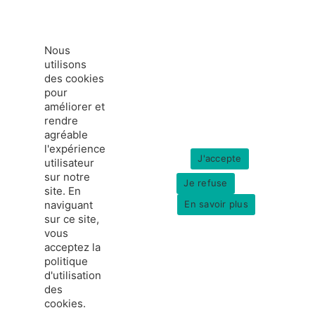
Nous
utilisons
des cookies
pour
améliorer et
rendre
agréable
l'expérience
J'accepte
utilisateur
sur notre
Je refuse
site. En
naviguant
En savoir plus
sur ce site,
vous
acceptez la
politique
france-hydrogene.org
d'utilisation
© Copyright 2026
Données personnelles
des
Mentions légales
cookies.