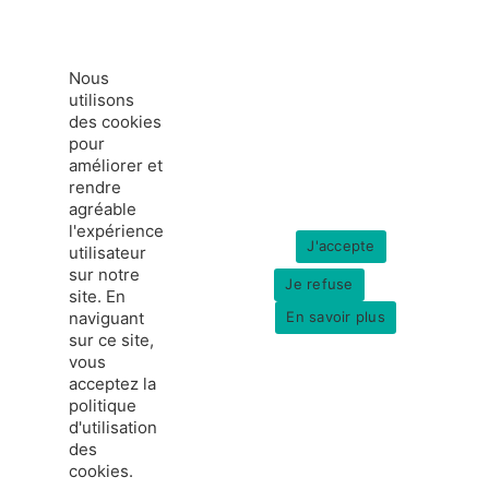
Nous
utilisons
des cookies
pour
améliorer et
rendre
agréable
l'expérience
J'accepte
utilisateur
sur notre
Je refuse
site. En
naviguant
En savoir plus
sur ce site,
vous
acceptez la
politique
france-hydrogene.org
d'utilisation
© Copyright 2026
Données personnelles
des
Mentions légales
cookies.