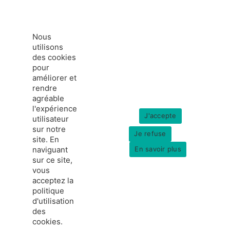
Nous
utilisons
des cookies
pour
améliorer et
rendre
agréable
l'expérience
J'accepte
utilisateur
sur notre
Je refuse
site. En
naviguant
En savoir plus
sur ce site,
vous
acceptez la
politique
france-hydrogene.org
d'utilisation
© Copyright 2026
Données personnelles
des
Mentions légales
cookies.