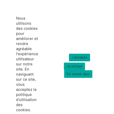
Nous
utilisons
des cookies
pour
améliorer et
rendre
agréable
l'expérience
J'accepte
utilisateur
sur notre
Je refuse
site. En
naviguant
En savoir plus
sur ce site,
vous
acceptez la
politique
france-hydrogene.org
d'utilisation
© Copyright 2026
Données personnelles
des
Mentions légales
cookies.