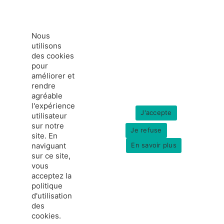
Nous
utilisons
des cookies
pour
améliorer et
rendre
agréable
l'expérience
J'accepte
utilisateur
sur notre
Je refuse
site. En
naviguant
En savoir plus
sur ce site,
vous
acceptez la
politique
france-hydrogene.org
d'utilisation
© Copyright 2026
Données personnelles
des
Mentions légales
cookies.