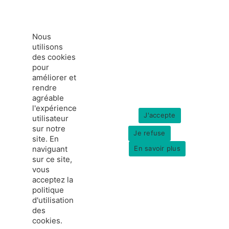
Nous
utilisons
des cookies
pour
améliorer et
rendre
agréable
l'expérience
J'accepte
utilisateur
sur notre
Je refuse
site. En
naviguant
En savoir plus
sur ce site,
vous
acceptez la
politique
france-hydrogene.org
d'utilisation
© Copyright 2026
Données personnelles
des
Mentions légales
cookies.