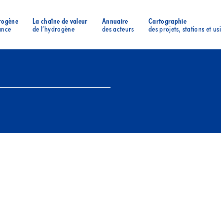
rogène
La chaîne de valeur
Annuaire
Cartographie
ance
de l’hydrogène
des acteurs
des projets, stations et us