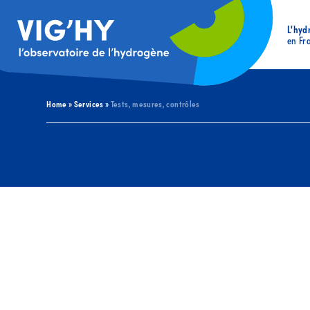
L'hyd
en Fr
Home
»
Services
»
Tests, mesures, contrôles