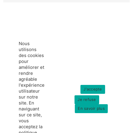
Nous
utilisons
des cookies
pour
améliorer et
rendre
agréable
l'expérience
J'accepte
utilisateur
sur notre
Je refuse
site. En
naviguant
En savoir plus
sur ce site,
vous
acceptez la
politique
france-hydrogene.org