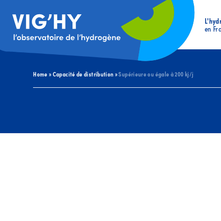
L'hyd
en Fr
Home
»
Capacité de distribution
»
Supérieure ou égale à 200 kj/j