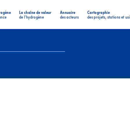
rogène
La chaîne de valeur
Annuaire
Cartographie
ance
de l’hydrogène
des acteurs
des projets, stations et us