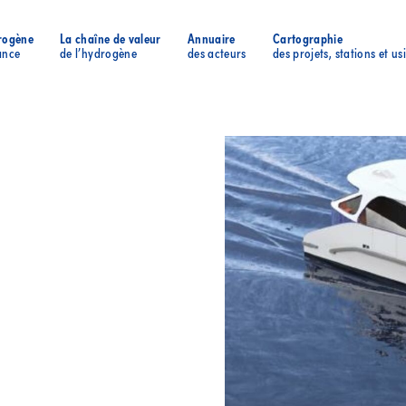
rogène
La chaîne de valeur
Annuaire
Cartographie
ance
de l’hydrogène
des acteurs
des projets, stations et us