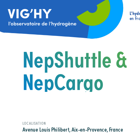
L'hyd
en Fr
NepShuttle &
NepCargo
LOCALISATION
Avenue Louis Philibert, Aix-en-Provence, France