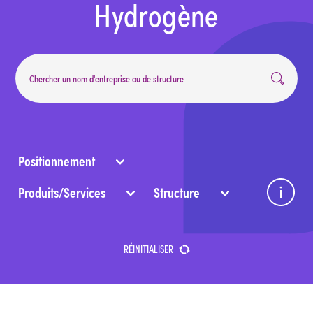
Hydrogène
système, …)
Structure : typologie de l’entité.
Positionnement
Produits/Services
Structure
RÉINITIALISER